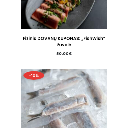
Fizinis DOVANŲ KUPONAS: „FishWish“
žuvelė
50.00
€
-10%