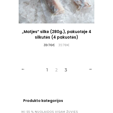
„Matjes” silkė (280g.), pakuotėje 4
silkutės (4 pakuotės)
Original
Current
39.76
€
35.78
€
price
price
was:
is:
39.76€.
35.78€.
←
→
1
2
3
Produkto kategorijos
IKI 55 % NUOLAIDOS VISAM ŽUVIES