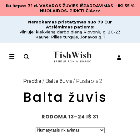
Iki liepos 31 d. VASAROS ŽUVIES IŠPARDAVIMAS – IKI 55 %
NUOLAIDOS. PIRKTI ČIA>>>
Nemokamas pristatymas nuo 79 Eur
Atsiėmimas patiems:
Vilniuje: kiekvieną darbo dieną Riovonių g. 2C-23
Kaune: Pilies turguje, Jonavos g. 1
Pradžia
/
Balta žuvis
/ Puslapis 2
Balta žuvis
RODOMA 13–24 IŠ 31