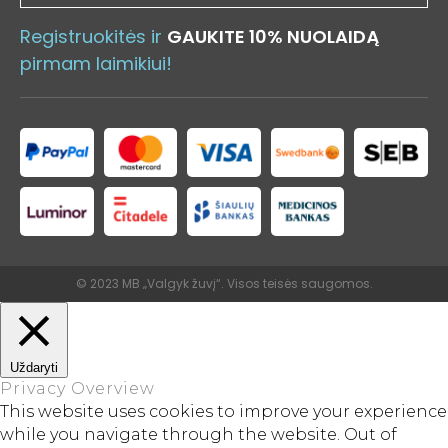
Registruokitės ir
GAUKITE 10% NUOLAIDĄ
pirmam laimikiui!
© 2023 MB „Valgyk žuvį“. Visos teisės saugomos.
Uždaryti
Privacy Overview
This website uses cookies to improve your experience
while you navigate through the website. Out of