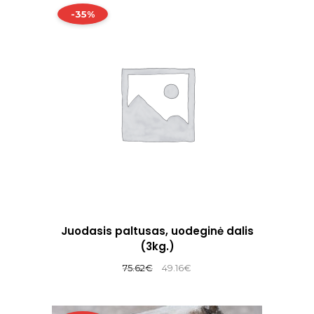
-35%
Juodasis paltusas, uodeginė dalis
(3kg.)
Original
Current
75.62
€
49.16
€
price
price
was:
is: