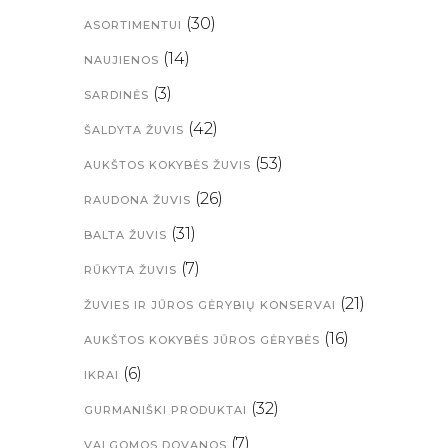
(30)
ASORTIMENTUI
(14)
NAUJIENOS
(3)
SARDINĖS
(42)
ŠALDYTA ŽUVIS
(53)
AUKŠTOS KOKYBĖS ŽUVIS
(26)
RAUDONA ŽUVIS
(31)
BALTA ŽUVIS
(7)
RŪKYTA ŽUVIS
(21)
ŽUVIES IR JŪROS GĖRYBIŲ KONSERVAI
(16)
AUKŠTOS KOKYBĖS JŪROS GĖRYBĖS
(6)
IKRAI
(32)
GURMANIŠKI PRODUKTAI
(7)
VALGOMOS DOVANOS