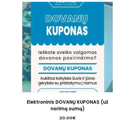
57.74€.
43.30€.
Elektroninis DOVANŲ KUPONAS (už
norimą sumą)
20.00
€