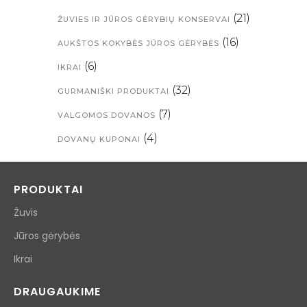
(21)
ŽUVIES IR JŪROS GĖRYBIŲ KONSERVAI
(16)
AUKŠTOS KOKYBĖS JŪROS GĖRYBĖS
(6)
IKRAI
(32)
GURMANIŠKI PRODUKTAI
(7)
VALGOMOS DOVANOS
(4)
DOVANŲ KUPONAI
PRODUKTAI
Žuvis
Jūros gėrybės
Ikrai
DRAUGAUKIME