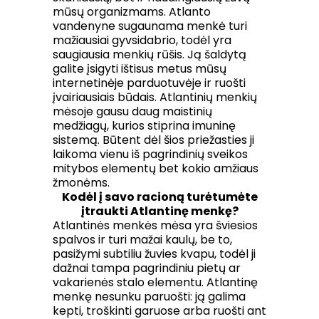
mūsų organizmams. Atlanto
vandenyne sugaunama menkė turi
mažiausiai gyvsidabrio, todėl yra
saugiausia menkių rūšis. Ją šaldytą
galite įsigyti ištisus metus mūsų
internetinėje parduotuvėje ir ruošti
įvairiausiais būdais. Atlantinių menkių
mėsoje gausu daug maistinių
medžiagų, kurios stiprina imuninę
sistemą. Būtent dėl šios priežasties ji
laikoma vienu iš pagrindinių sveikos
mitybos elementų bet kokio amžiaus
žmonėms.
Kodėl į savo racioną turėtumėte
įtraukti Atlantinę menkę?
Atlantinės menkės mėsa yra šviesios
spalvos ir turi mažai kaulų, be to,
pasižymi subtiliu žuvies kvapu, todėl ji
dažnai tampa pagrindiniu pietų ar
vakarienės stalo elementu. Atlantinę
menkę nesunku paruošti: ją galima
kepti, troškinti garuose arba ruošti ant