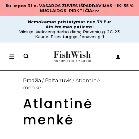
Iki liepos 31 d. VASAROS ŽUVIES IŠPARDAVIMAS – IKI 55 %
NUOLAIDOS. PIRKTI ČIA>>>
Nemokamas pristatymas nuo 79 Eur
Atsiėmimas patiems:
Vilniuje: kiekvieną darbo dieną Riovonių g. 2C-23
Kaune: Pilies turguje, Jonavos g. 1
Pradžia
/
Balta žuvis
/ Atlantinė
menkė
Atlantinė
menkė