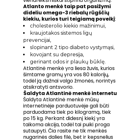
vienareikšmiškai stiprina organizmą.
Atlanto menkė taip pat pasižymi
dideliu omega-3 riebalų rūgščių
kiekiu, kurios turi teigiamą poveikį
:
cholesterolio kiekio mažinimui,
kraujotakos sistemos ligų
prevencijai,
slopinant 2 tipo diabeto vystymąsi,
kovojant su depresija,
gerinant odos ir plaukų būklę.
Atlantinė menkė yra liesa žuvis, kurios
šimtame gramų yra vos 80 kalorijų,
todėl ją dažnai valgo žmonės, norintys
atsikratyti antsvorio.
Šaldyta Atlantinė menkė internetu
Šaldyta Atlantinė menkė mūsų
internetinėje parduotuvėje gali būti
parduodama tiek po kilogramą, tiek
po 15 kg. Perkant didesnį kiekį yra
taikoma akcija, todėl tai puiki proga
sutaupyti. Čia rasite ne tik menkės
nugarinės dalies filė, bet ir kepsnelius