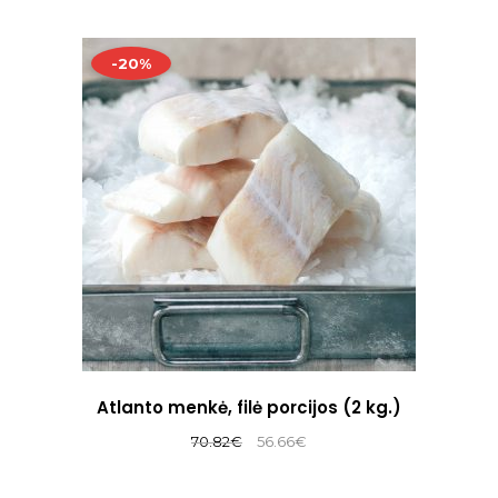
-20%
Atlanto menkė, filė porcijos (2 kg.)
Original
Current
70.82
€
56.66
€
price
price
was:
is: