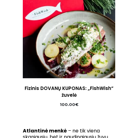
Fizinis DOVANŲ KUPONAS: „FishWish“
žuvelė
100.00
€
Atlantinė menkė
– ne tik viena
skaniausių, bet ir naudingiausių žuvų