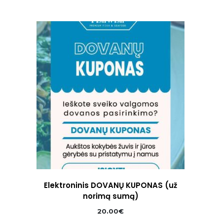
price
price
was:
is:
90.90€.
63.63€.
Elektroninis DOVANŲ KUPONAS (už
norimą sumą)
20.00
€