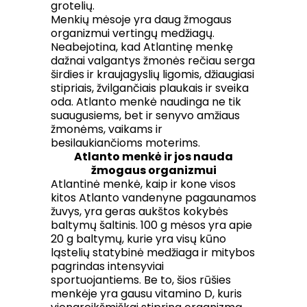
grotelių.
Menkių mėsoje yra daug žmogaus
organizmui vertingų medžiagų.
Neabejotina, kad Atlantinę menkę
dažnai valgantys žmonės rečiau serga
širdies ir kraujagyslių ligomis, džiaugiasi
stipriais, žvilgančiais plaukais ir sveika
oda. Atlanto menkė naudinga ne tik
suaugusiems, bet ir senyvo amžiaus
žmonėms, vaikams ir
besilaukiančioms moterims.
Atlanto menkė ir jos nauda
žmogaus organizmui
Atlantinė menkė, kaip ir kone visos
kitos Atlanto vandenyne pagaunamos
žuvys, yra geras aukštos kokybės
baltymų šaltinis. 100 g mėsos yra apie
20 g baltymų, kurie yra visų kūno
ląstelių statybinė medžiaga ir mitybos
pagrindas intensyviai
sportuojantiems. Be to, šios rūšies
menkėje yra gausu vitamino D, kuris