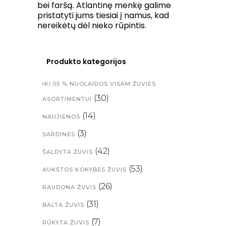
bei faršą. Atlantinę menkę galime
pristatyti jums tiesiai į namus, kad
nereikėtų dėl nieko rūpintis.
Produkto kategorijos
IKI 55 % NUOLAIDOS VISAM ŽUVIES
(30)
ASORTIMENTUI
(14)
NAUJIENOS
(3)
SARDINĖS
(42)
ŠALDYTA ŽUVIS
(53)
AUKŠTOS KOKYBĖS ŽUVIS
(26)
RAUDONA ŽUVIS
(31)
BALTA ŽUVIS
(7)
RŪKYTA ŽUVIS