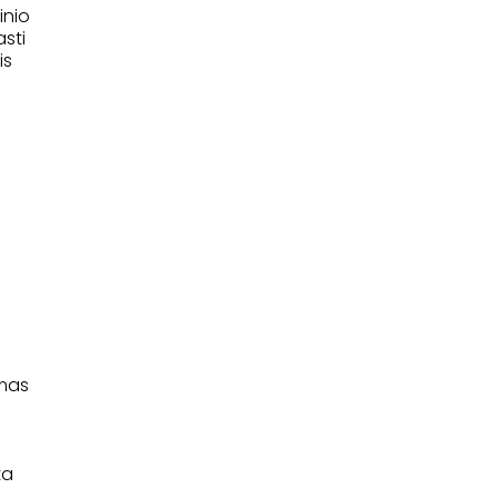
inio
asti
is
imas
ta