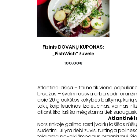
Fizinis DOVANŲ KUPONAS:
„FishWish“ žuvelė
100.00
€
Atlantinė lašiša – tai ne tik viena populiariau
bruožas – švelni rausva arba sodri oranžinė
apie 20 g aukštos kokybės baltymų, kurių
tokių kaip leucinas, izoleucinas, valinas ir
atlantiška lašiša mėgstama tiek suaugusiųjų
Atlantinė l
Nors rinkoje galima rasti įvairių lašišos rūš
sudėtimi. Ji yra riebi žuvis, turtinga poli
teigiamą poveikį žmogaus organizmui. Šio