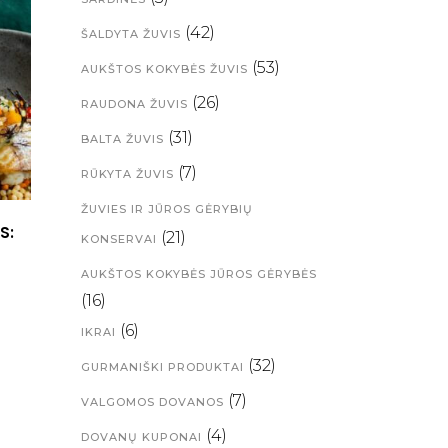
(42)
ŠALDYTA ŽUVIS
(53)
AUKŠTOS KOKYBĖS ŽUVIS
(26)
RAUDONA ŽUVIS
(31)
BALTA ŽUVIS
(7)
RŪKYTA ŽUVIS
ŽUVIES IR JŪROS GĖRYBIŲ
S:
(21)
KONSERVAI
AUKŠTOS KOKYBĖS JŪROS GĖRYBĖS
(16)
(6)
IKRAI
(32)
GURMANIŠKI PRODUKTAI
(7)
VALGOMOS DOVANOS
(4)
DOVANŲ KUPONAI