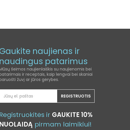
Gaukite naujienas ir
naudingus patarimus
Mūsų šeimos naujienlaiškis su naujienomis bei
patarimais ir receptais, kaip lengvai bei skaniai
paruošti žuvį ar jūros gėrybes.
REGISTRUOTIS
Registruokitės ir
GAUKITE 10%
NUOLAIDĄ
pirmam laimikiui!