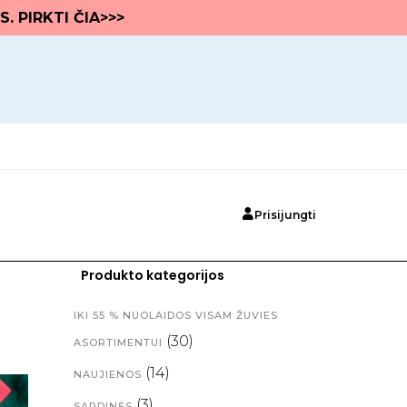
S. PIRKTI ČIA>>>
Prisijungti
Produkto kategorijos
IKI 55 % NUOLAIDOS VISAM ŽUVIES
(30)
ASORTIMENTUI
(14)
NAUJIENOS
(3)
SARDINĖS