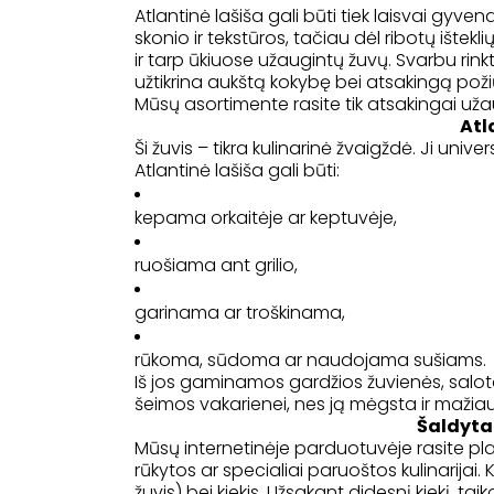
Atlantinė lašiša gali būti tiek laisvai gyven
skonio ir tekstūros, tačiau dėl ribotų ištek
ir tarp ūkiuose užaugintų žuvų. Svarbu rinkt
užtikrina aukštą kokybę bei atsakingą požiūr
Mūsų asortimente rasite tik atsakingai užau
Atl
Ši žuvis – tikra kulinarinė žvaigždė. Ji unive
Atlantinė lašiša gali būti:
kepama orkaitėje ar keptuvėje,
ruošiama ant grilio,
garinama ar troškinama,
rūkoma, sūdoma ar naudojama sušiams.
Iš jos gaminamos gardžios žuvienės, salotos
šeimos vakarienei, nes ją mėgsta ir mažiaus
Šaldyta 
Mūsų internetinėje parduotuvėje rasite platų
rūkytos ar specialiai paruoštos kulinarijai. 
žuvis) bei kiekis. Užsakant didesnį kiekį, ta