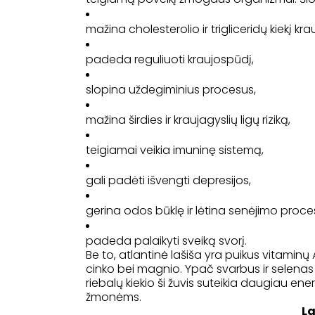
mažina cholesterolio ir trigliceridų kiekį krau
padeda reguliuoti kraujospūdį,
slopina uždegiminius procesus,
mažina širdies ir kraujagyslių ligų riziką,
teigiamai veikia imuninę sistemą,
gali padėti išvengti depresijos,
gerina odos būklę ir lėtina senėjimo proce
padeda palaikyti sveiką svorį.
Be to, atlantinė lašiša yra puikus vitaminų A,
cinko bei magnio. Ypač svarbus ir selenas b
riebalų kiekio ši žuvis suteikia daugiau en
žmonėms.
La