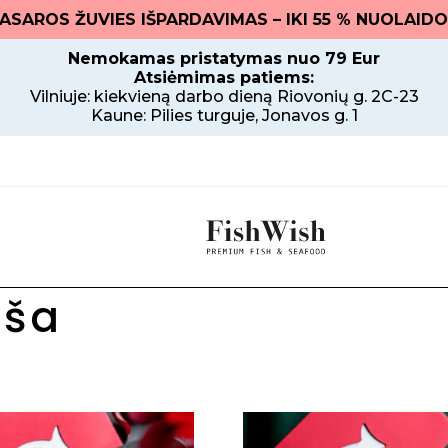
. VASAROS ŽUVIES IŠPARDAVIMAS – IKI 55 % NUOLAIDO
Nemokamas pristatymas nuo 79 Eur
Atsiėmimas patiems:
Vilniuje: kiekvieną darbo dieną Riovonių g. 2C-23
Kaune: Pilies turguje, Jonavos g. 1
a
iša