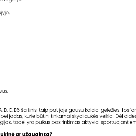
jyje,
sus,
 D, E, B6 šaltinis, taip pat joje gausu kalcio, geležies, fosfor
ei jodas, kurie būtini tinkamai skydliaukės veiklai. Dėl dide
ergijos, todėl yra puikus pasirinkimas aktyviai sportuojantie
ukinė ar užauginta?