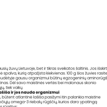
sių žuvų Lietuvoje, bet ir tikras sveikatos šaltinis. Jos išskirt
 spalva, kurią atpažįsta kiekvienas. 100 g šios žuvies rasit
 sudėtyje gausu organizmui būtinų egzogeninių aminorūgš
 lizinas. Dėl savo maistinės vertės bei malonaus skonio
, tiek vaikų.
ašiša ir jos nauda organizmui
ių, būtent atlantinė lašiša pasižymi itin palankia maistine
nesočiųjų omega-3 riebalų rūgščių, kurios daro ypatingą
s rūgštys: