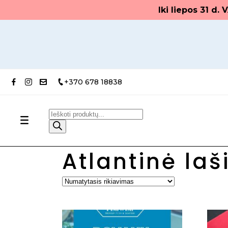
Iki liepos 31 d
+370 678 18838
Products
Pradžia
/
Raudona žuvis
/ Atlantinė lašiš
search
Atlantinė laš