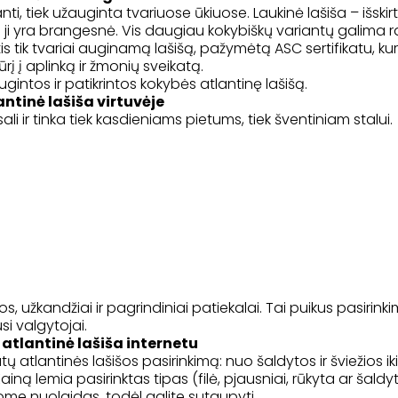
anti, tiek užauginta tvariuose ūkiuose. Laukinė lašiša – išskirt
lių ji yra brangesnė. Vis daugiau kokybiškų variantų galima r
is tik tvariai auginamą lašišą, pažymėtą ASC sertifikatu, kur
į į aplinką ir žmonių sveikatą.
gintos ir patikrintos kokybės atlantinę lašišą.
antinė lašiša virtuvėje
rsali ir tinka tiek kasdieniams pietums, tiek šventiniam stalui.
, užkandžiai ir pagrindiniai patiekalai. Tai puikus pasirink
i valgytojai.
atlantinė lašiša internetu
 atlantinės lašišos pasirinkimą: nuo šaldytos ir šviežios iki
Kainą lemia pasirinktas tipas (filė, pjausniai, rūkyta ar šaldy
ikome nuolaidas, todėl galite sutaupyti.