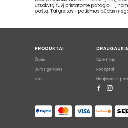
Užsakytą žuvį pristatome patogiai – į namu
paštą. Tai greitas ir patikimas būdas mėgau
PRODUKTAI
DRAUGAUKI
Žuvis
Apie mus
Jūros gėrybės
Receptai
Ikrai
Naujienos ir pat