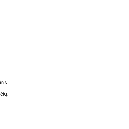
inis
e
čių,