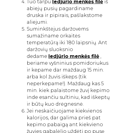
Tuo tarpu
ledjūrio menkės filė
iš
abiejų pusių pagardiname
druska ir pipirais, pašlakstome
aliejumi.
Suminkštėjus daržovėms
sumažiname orkaitės
temperatūrą iki 180 laipsnių. Ant
daržovių sluoksnio
dedame
ledjūrio menkės filė
,
beriame vyšninius pomidoriukus
ir kepame dar maždaug 15 min.
arba kol žuvis iškeps (tik
neperkepame!). Maždaug kas 5
min. kiek palaistome žuvį kepimo
inde esančiu sultiniu, kad iškeptų
ir būtų kuo drėgnesnė.
Jei neskaičiuojame kiekvienos
kalorijos, dar galima prieš pat
kepimo pabaigą ant kiekvieno
žuvies gabalėlio uždėti po pusę