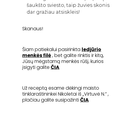
šaukšto sviesto, taip žuvies skonis
dar gražiau atsiskleis!
Skanaus!
Šiam patiekalui pasirinkta
ledjūrio
menkės filė
, bet galite rinktis ir kitą,
Jūsų mėgstamą menkės rūšį, kurios
įsigyti galite
ČIA
Už receptą esame dėkingi maisto
tinklaraštininkei Nikoletai iš „Virtuvė N.” ,
plačiau galite susipažinti
ČIA