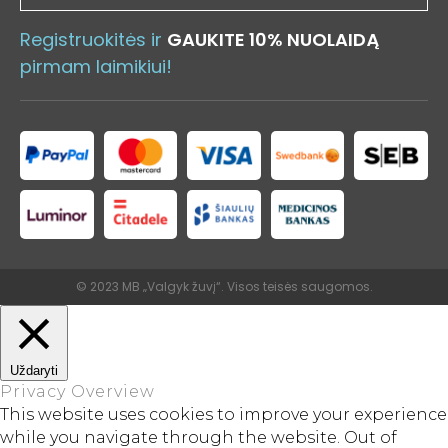
Registruokitės ir
GAUKITE 10% NUOLAIDĄ
pirmam laimikiui!
© 2023 MB „Valgyk žuvį“. Visos teisės saugomos.
Uždaryti
Privacy Overview
This website uses cookies to improve your experience
while you navigate through the website. Out of