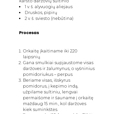
karšto daržovių sultinio
1 v. š. alyvuogių aliejaus
Druskos, pipirų
2 v. š. sviesto (nebūtina)
Procesas
Orkaitę įkaitiname iki 220
laipsnių.
Gana smulkiai supjaustome visas
daržoves ir žalumynus, o vyšninius
pomidoriukus – perpus.
Beriame visas, išskyrus
pomidorus, į kepimo indą,
užpilame sultiniu, lengvai
permaišome ir šauname į orkaitę
maždaug 15 min., kol daržovės
kiek suminkštės.