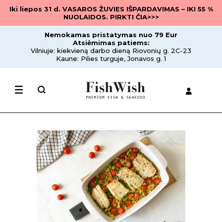
Iki liepos 31 d. VASAROS ŽUVIES IŠPARDAVIMAS – IKI 55 %
NUOLAIDOS. PIRKTI ČIA>>>
Nemokamas pristatymas nuo 79 Eur
Atsiėmimas patiems:
Vilniuje: kiekvieną darbo dieną Riovonių g. 2C-23
Kaune: Pilies turguje, Jonavos g. 1