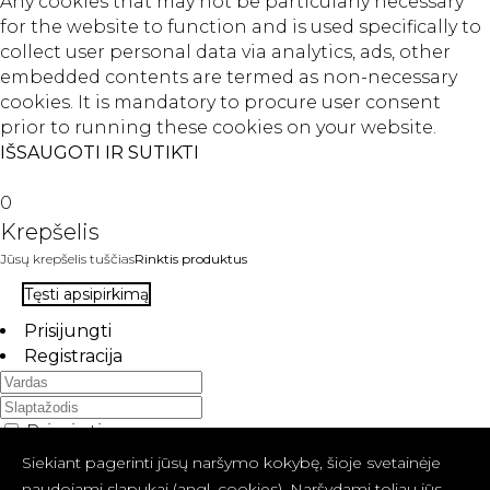
Any cookies that may not be particularly necessary
for the website to function and is used specifically to
collect user personal data via analytics, ads, other
embedded contents are termed as non-necessary
cookies. It is mandatory to procure user consent
prior to running these cookies on your website.
IŠSAUGOTI IR SUTIKTI
0
Krepšelis
Jūsų krepšelis tuščias
Rinktis produktus
Tęsti apsipirkimą
Prisijungti
Registracija
Priminti
Pamiršote slaptažodį?
Siekiant pagerinti jūsų naršymo kokybę, šioje svetainėje
PRISIJUNGTI
naudojami slapukai (angl. cookies). Naršydami toliau jūs