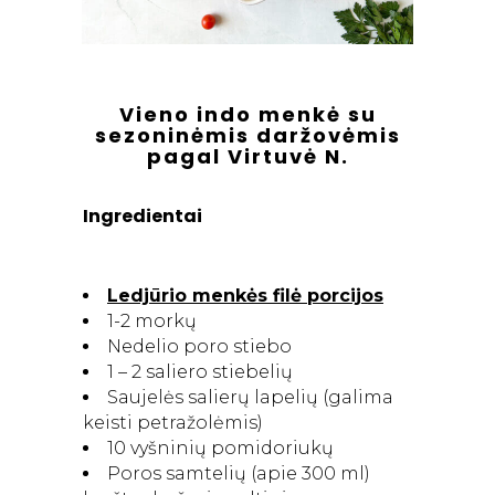
Vieno indo menkė su
sezoninėmis daržovėmis
pagal Virtuvė N.
Ingredientai
Ledjūrio menkės filė porcijos
1-2 morkų
Nedelio poro stiebo
1 – 2 saliero stiebelių
Saujelės salierų lapelių (galima
keisti petražolėmis)
10 vyšninių pomidoriukų
Poros samtelių (apie 300 ml)