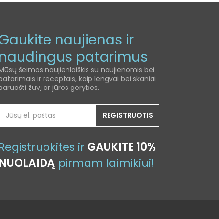
Gaukite naujienas ir
naudingus patarimus
Mūsų šeimos naujienlaiškis su naujienomis bei
patarimais ir receptais, kaip lengvai bei skaniai
paruošti žuvį ar jūros gėrybes.
REGISTRUOTIS
Registruokitės ir
GAUKITE 10%
NUOLAIDĄ
pirmam laimikiui!