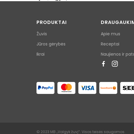
PRODUKTAI
DRAUGAUKI
Žuvis
Apie mus
Jūros gėrybės
Receptai
Ikrai
Naujienos ir pat
© 2023 MB „Valgyk žuvį“. Visos teisės saugomos.