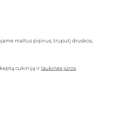
me maltus pipirus, truputį druskos,
keptą cukiniją ir
laukines jūros