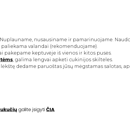
. Nuplauname, nusausiname ir pamarinuojame. Naudoja
 ir paliekama valandai (rekomenduojame).
i pakepame keptuvėje iš vienos ir kitos pusės.
utėms
, galima lengvai apketi cukinijos skilteles.
 į lėkštę dedame paruoštas jūsų mėgstamas salotas, ap
šukučių
galite įsigyti
ČIA