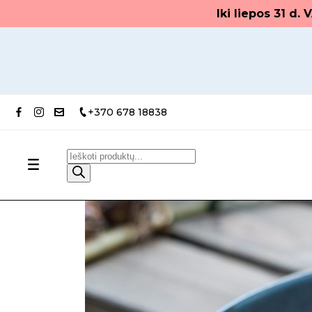
Iki liepos 31 d
+370 678 18838
Products
search