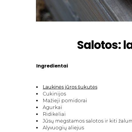
Salotos: l
Ingredientai
Laukinės jūros šukutės
Cukinijos
Mažieji pomidorai
Agurkai
Ridikėliai
Jūsų mėgstamos salotos ir kiti žalu
Alyvuogių aliejus