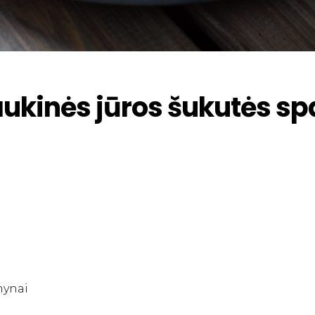
aukinės jūros šukutės sp
mynai