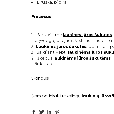
Druska, pipirai
Procesas
Paruošiame
laukines jūros šukutes
alyvuogių aliejaus. Viską išmaišome
Laukines jūros šukutes
labai trumpa
Baigiant kepti
l
aukinėms jūros šuk
Iškepus
laukinėms jūros šukutėms
,
šukutes
.
Skanaus!
Šiam patiekalui reikalingų
laukinių jūros 