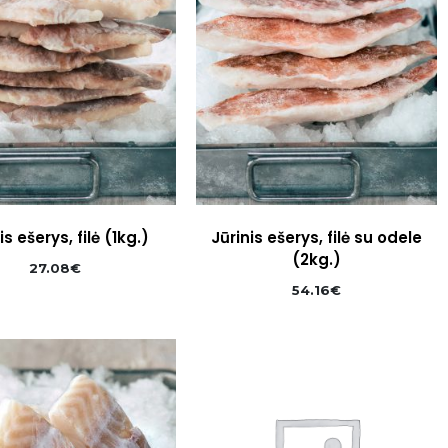
is ešerys, filė (1kg.)
Jūrinis ešerys, filė su odele
(2kg.)
27.08
€
54.16
€