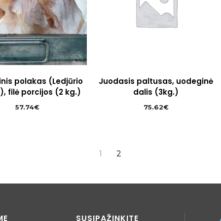
nis polakas (Ledjūrio
Juodasis paltusas, uodeginė
 filė porcijos (2 kg.)
dalis (3kg.)
57.74
€
75.62
€
1
2
ME
SUSIPAŽINKITE