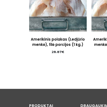
Amerikinis polakas (Ledjūrio
Ameriki
menkė), filė porcijos (1 kg.)
menkė),
28.87
€
PRODUKTAI
DRAUGAUKI