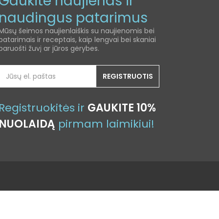
Gaukite naujienas ir
naudingus patarimus
Mūsų šeimos naujienlaiškis su naujienomis bei
patarimais ir receptais, kaip lengvai bei skaniai
paruošti žuvį ar jūros gėrybes.
REGISTRUOTIS
Registruokitės ir
GAUKITE 10%
NUOLAIDĄ
pirmam laimikiui!