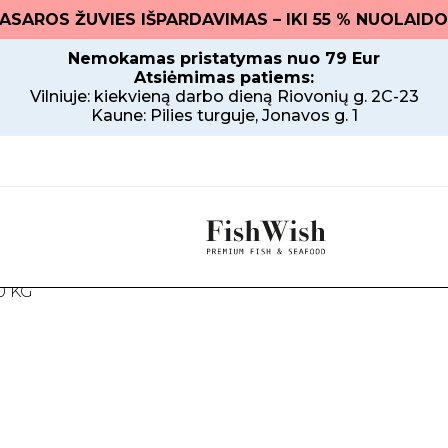
. VASAROS ŽUVIES IŠPARDAVIMAS – IKI 55 % NUOLAIDO
Nemokamas pristatymas nuo 79 Eur
Atsiėmimas patiems:
Vilniuje: kiekvieną darbo dieną Riovonių g. 2C-23
Kaune: Pilies turguje, Jonavos g. 1
Archive
0 KG