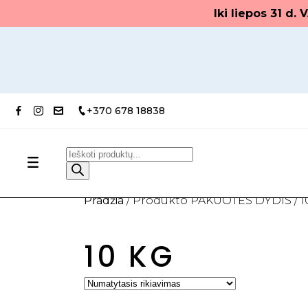
Iki liepos 31 d
+370 678 18838
Products
search
Pradžia
/ Produkto PAKUOTĖS DYDIS / 1
10 KG