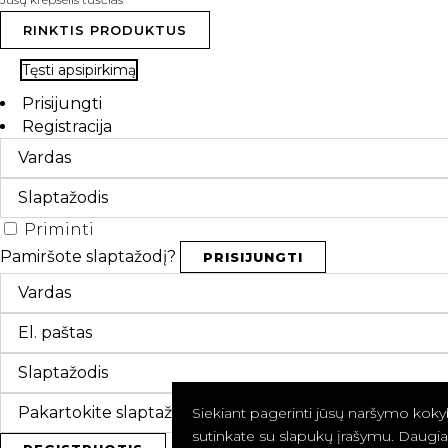
RINKTIS PRODUKTUS
Tęsti apsipirkimą
Prisijungti
Registracija
Priminti
Pamiršote slaptažodį?
PRISIJUNGTI
Siekiant pagerinti jūsų naršymo kokyb
sutinkate su slapukų įrašymu. Daugiau