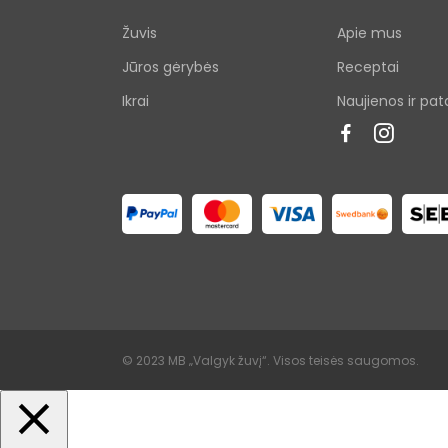
Žuvis
Apie mus
Jūros gėrybės
Receptai
Ikrai
Naujienos ir pat
© 2023 MB „Valgyk žuvį“. Visos teisės saugomos.