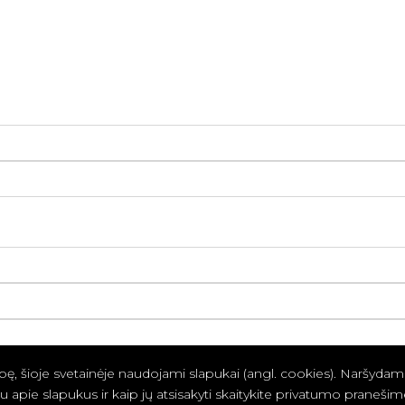
ę, šioje svetainėje naudojami slapukai (angl. cookies). Naršydami 
 apie slapukus ir kaip jų atsisakyti skaitykite privatumo pranešim