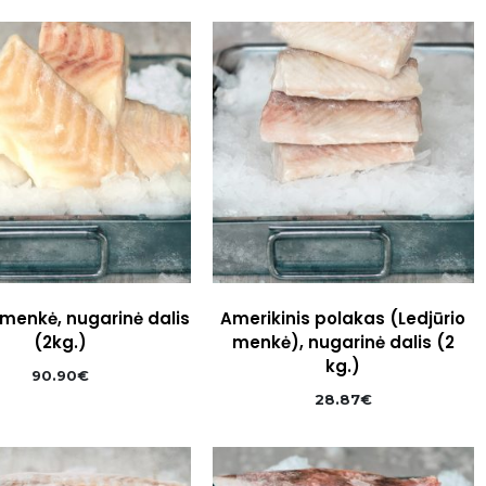
 menkė, nugarinė dalis
Amerikinis polakas (Ledjūrio
(2kg.)
menkė), nugarinė dalis (2
kg.)
90.90
€
28.87
€