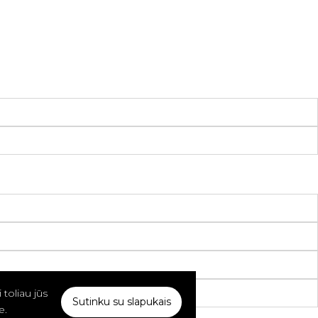
toliau jūs
Sutinku su slapukais
e.