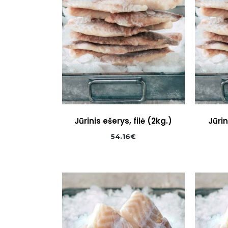
Jūrinis ešerys, filė (2kg.)
Jūrin
54.16
€