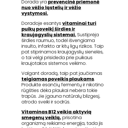
Dorada yra
prevencinė priemonė
nuo vėžio ląstelių ir vėžio
vystymosi.
Doradoje esantys
vitaminai turi
puikų poveikį širdies ir
kraujagyslių sistemai.
Sustiprėja
širdies raumuo, todėl išvengiama
insulto, infarkto ar kitų ligų rizikos. Taip
pat stiprinamos kraujagyslių sienelės,
o tai vėlgi prisideda prie puikaus
kraujotakos sistemos veikimo.
Valgant doradą, taip pat jaučiamas
teigiamas poveikis plaukams
.
Produkte esančių fermentų ir nikotino
rūgšties dėka plaukai nebėra tokie
trapūs. Jie įgauna natūralų blizgesį,
atrodo sveiki ir sodrūs.
Vitaminas B12 veikia aktyvią
smegenų veiklą,
prisotina
organizmą reikiama energija, tada jis