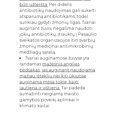
būti užteršta.
Per didelis
antibiotikų naudojimas gali sukelti
atsparumą antibiotikams, todėl
sunkiau gydyti žmonių ligas. Tvariai
auginant žuvis, negalima naudoti
jokių antibiotikų, įtrauktų į Pasaulio
sveikatos organizacijos itin svarbių
žmonių medicinai antimikrobinių
medžiagų sąrašą.
Tvariai auginamose žuvyse yra
randamas
mažesnis anglies
pėdsakas, jas auginant naudojama
mažiau išteklių nei kiti ūkiuose
auginama mėsa tokie, kaip:
jautiena ir vištiena.
Tai padeda
sumažinti neigiamą maisto
gamybos poveikį aplinkai ir
klimato kaitai.