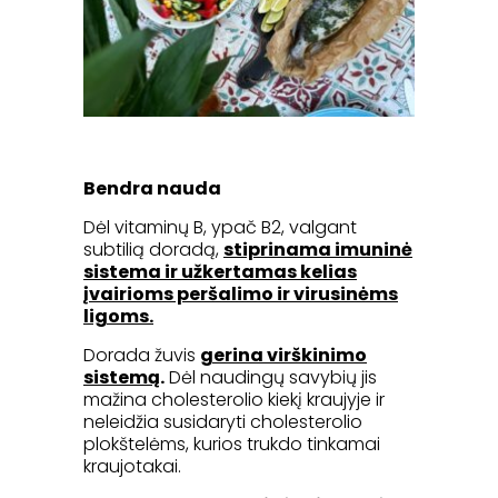
Bendra nauda
Dėl vitaminų B, ypač B2, valgant
subtilią doradą,
stiprinama imuninė
sistema ir užkertamas kelias
įvairioms peršalimo ir virusinėms
ligoms.
Dorada žuvis
gerina virškinimo
sistemą
.
Dėl naudingų savybių jis
mažina cholesterolio kiekį kraujyje ir
neleidžia susidaryti cholesterolio
plokštelėms, kurios trukdo tinkamai
kraujotakai.