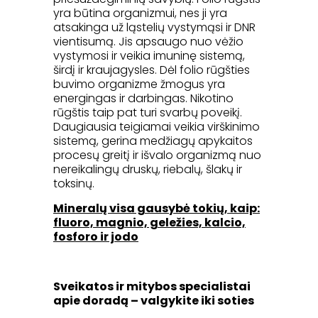
yra būtina organizmui, nes ji yra
atsakinga už ląstelių vystymąsi ir DNR
vientisumą. Jis apsaugo nuo vėžio
vystymosi ir veikia imuninę sistemą,
širdį ir kraujagysles. Dėl folio rūgšties
buvimo organizme žmogus yra
energingas ir darbingas. Nikotino
rūgštis taip pat turi svarbų poveikį.
Daugiausia teigiamai veikia virškinimo
sistemą, gerina medžiagų apykaitos
procesų greitį ir išvalo organizmą nuo
nereikalingų druskų, riebalų, šlakų ir
toksinų.
Mineralų visa gausybė tokių, kaip:
fluoro, magnio, geležies, kalcio,
fosforo ir jodo
Sveikatos ir mitybos specialistai
apie doradą – valgykite iki soties