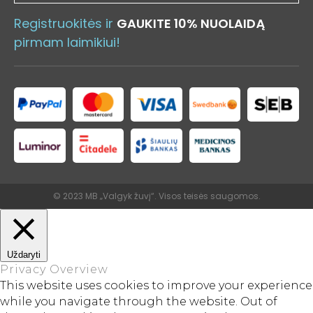
Registruokitės ir
GAUKITE 10% NUOLAIDĄ
pirmam laimikiui!
© 2023 MB „Valgyk žuvį“. Visos teisės saugomos.
Uždaryti
Privacy Overview
This website uses cookies to improve your experience
while you navigate through the website. Out of