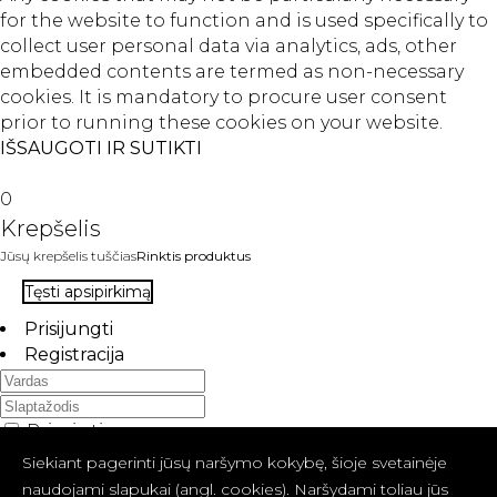
for the website to function and is used specifically to
collect user personal data via analytics, ads, other
embedded contents are termed as non-necessary
cookies. It is mandatory to procure user consent
prior to running these cookies on your website.
IŠSAUGOTI IR SUTIKTI
0
Krepšelis
Jūsų krepšelis tuščias
Rinktis produktus
Tęsti apsipirkimą
Prisijungti
Registracija
Priminti
Pamiršote slaptažodį?
Siekiant pagerinti jūsų naršymo kokybę, šioje svetainėje
PRISIJUNGTI
naudojami slapukai (angl. cookies). Naršydami toliau jūs