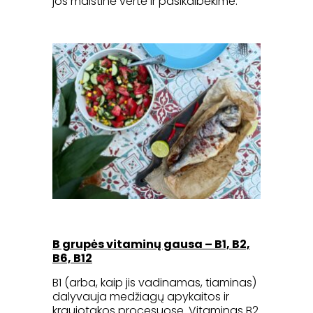
jos maistinė vertė ir pasikalbėkime.
B grupės vitaminų gausa – B
1, B2,
B6, B12
B1 (arba, kaip jis vadinamas, tiaminas)
dalyvauja medžiagų apykaitos ir
kraujotakos procesuose. Vitaminas B2