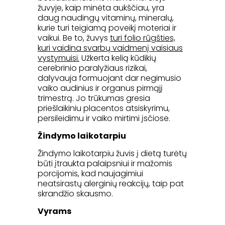
žuvyje, kaip minėta aukščiau, yra
daug naudingų vitaminų, mineralų,
kurie turi teigiamą poveikį moteriai ir
vaikui. Be to, žuvys
turi folio rūgšties,
kuri vaidina svarbų vaidmenį vaisiaus
vystymuisi.
Užkerta kelią kūdikių
cerebrinio paralyžiaus rizikai,
dalyvauja formuojant dar negimusio
vaiko audinius ir organus pirmąjį
trimestrą. Jo trūkumas gresia
priešlaikiniu placentos atsiskyrimu,
persileidimu ir vaiko mirtimi įsčiose.
Žindymo laikotarpiu
Žindymo laikotarpiu žuvis į dietą turėtų
būti įtraukta palaipsniui ir mažomis
porcijomis, kad naujagimiui
neatsirastų alerginių reakcijų, taip pat
skrandžio skausmo.
Vyrams