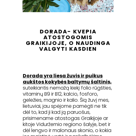
DORADA- KVEPIA
ATOSTOGOMIS
GRAIKIJOJE, O NAUDINGA
VALGYTI KASDIEN
Dorada yra liesa žuvis ir puikus
aukštos kokybės baltymų šaltinis,
suteikiantis nemažą kiekį folio rūgšties,
vitaminų B9 ir B12, kalcio, fosforo,
geležies, magnio ir kalio. Šią žuvį mes,
lietuviai, jau spėjome pamėgti ne tik
dėl to, kad ji kad ją paruošus,
prisimename atostogas Graikijoje ar
kitoje Viduržemio regiono šalyje, bet ir
dėl lengvo ir malonaus skonio, o kokia