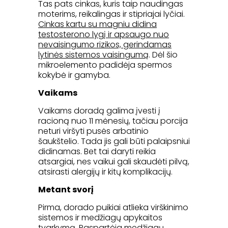
Tas pats cinkas, kuris taip naudingas
moterims, reikalingas ir stipriajai lyčiai.
Cinkas kartu su magniu didina
testosterono lygį ir apsaugo nuo
nevaisingumo rizikos, gerindamas
lytinės sistemos vaisingumą
. Dėl šio
mikroelemento padidėja spermos
kokybė ir gamyba.
Vaikams
Vaikams doradą galima įvesti į
racioną nuo 11 mėnesių, tačiau porcija
neturi viršyti pusės arbatinio
šaukštelio. Tada jis gali būti palaipsniui
didinamas. Bet tai daryti reikia
atsargiai, nes vaikui gali skaudėti pilvą,
atsirasti alergijų ir kitų komplikacijų.
Metant svorį
Pirma, dorado puikiai atlieka virškinimo
sistemos ir medžiagų apykaitos
tvarkymą.
Paspartėja medžiagų