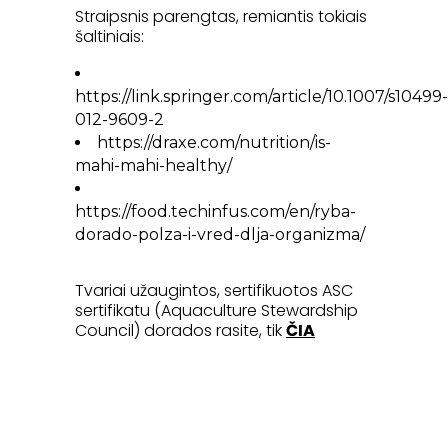
Straipsnis parengtas, remiantis tokiais
šaltiniais:
https://link.springer.com/article/10.1007/s10499-
012-9609-2
https://draxe.com/nutrition/is-
mahi-mahi-healthy/
https://food.techinfus.com/en/ryba-
dorado-polza-i-vred-dlja-organizma/
Tvariai užaugintos, sertifikuotos ASC
sertifikatu (Aquaculture Stewardship
Council) dorados rasite, tik
ČIA