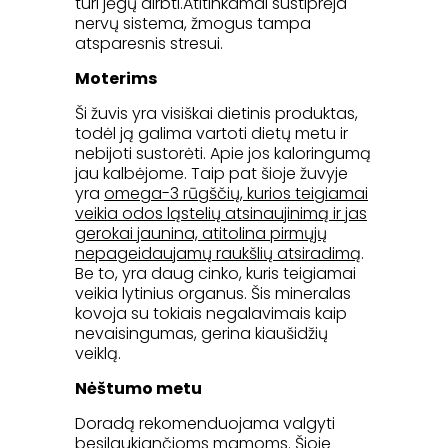
turi jėgų dirbti.Atitinkamai sustiprėja
nervų sistema, žmogus tampa
atsparesnis stresui.
Moterims
Ši žuvis yra visiškai dietinis produktas,
todėl ją galima vartoti dietų metu ir
nebijoti sustorėti. Apie jos kaloringumą
jau kalbėjome. Taip pat šioje žuvyje
yra
omega-3 rūgščių, kurios teigiamai
veikia odos ląstelių atsinaujinimą ir jas
gerokai jaunina, atitolina pirmųjų
nepageidaujamų raukšlių atsiradimą
.
Be to, yra daug cinko, kuris teigiamai
veikia lytinius organus. Šis mineralas
kovoja su tokiais negalavimais kaip
nevaisingumas, gerina kiaušidžių
veiklą.
Nėštumo metu
Doradą rekomenduojama valgyti
besilaukiančioms mamoms. Šioje