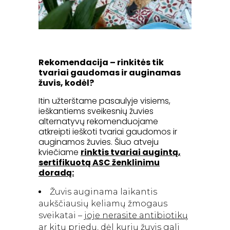
Rekomendacija – rinkitės tik
tvariai gaudomas ir auginamas
žuvis, kodėl?
Itin užterštame pasaulyje visiems,
ieškantiems sveikesnių žuvies
alternatyvų rekomenduojame
atkreipti ieškoti tvariai gaudomos ir
auginamos žuvies. Šiuo atveju
kviečiame
rinktis tvariai augintą,
sertifikuotą ASC ženklinimu
doradą:
Žuvis auginama laikantis
aukščiausių keliamų žmogaus
sveikatai –
joje nerasite antibiotikų
ar kitų priedų, dėl kurių žuvis gali