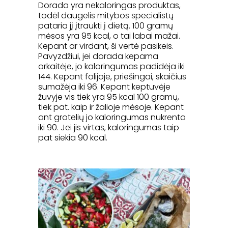
Dorada yra nekaloringas produktas,
todėl daugelis mitybos specialistų
pataria jį įtraukti į dietą. 100 gramų
mėsos yra 95 kcal, o tai labai mažai.
Kepant ar virdant, ši vertė pasikeis.
Pavyzdžiui, jei dorada kepama
orkaitėje, jo kaloringumas padidėja iki
144. Kepant folijoje, priešingai, skaičius
sumažėja iki 96. Kepant keptuvėje
žuvyje vis tiek yra 95 kcal 100 gramų,
tiek pat. kaip ir žalioje mėsoje. Kepant
ant grotelių jo kaloringumas nukrenta
iki 90. Jei jis virtas, kaloringumas taip
pat siekia 90 kcal.