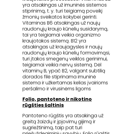
yra atsakingas už imuninės sistemos
stiprinimą, t. y. turi teigiamą poveikį
žmonių sveikatos kokybei gerinti.
Vitaminas B6 atsakingas už naujų
raudonųjų kraujo kūnelių susidarymą,
tai yra teigiamai veikia organizmo
kraujotakos sistemą. B12 yra
atsakingas už kraujagysles ir naujų
raudonųjų kraujo kūnelių formavimąsi,
turi įtakos smegenų veiklos gerinimui,
teigiamai veikia nervų sistemą. Dėl
vitaminų B, ypač B2, valgant subtilią
dorados filė stiprinama imuninė
sistema ir užkertamas kelias įvairioms
peršalimo ir virusinėms ligoms
Folio, pantoteno ir nikotino
rūgšties šaltinis
Pantoteno rūgštis yra atsakinga už
greitą žaizdų ir įpjovimų gijimą ir
sugriežtinimą, taip pat turi
priešuždegiminių savybių. Folio rūgštis